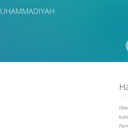
 MUHAMMADIYAH
Pengarang
ISBN/ISSN
Lokasi
Ha
Dit
kunc
Per