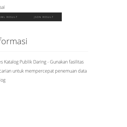
sai
XML RESULT
JSON RESULT
formasi
s Katalog Publik Daring - Gunakan fasilitas
carian untuk mempercepat penemuan data
log