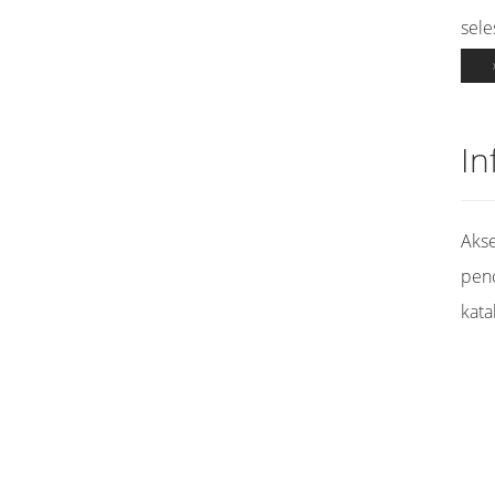
sele
In
Akse
pen
kata