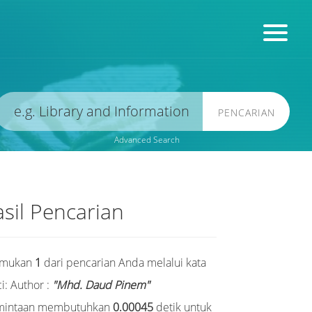
PENCARIAN
Advanced Search
sil Pencarian
emukan
1
dari pencarian Anda melalui kata
i:
Author :
"Mhd. Daud Pinem"
mintaan membutuhkan
0.00045
detik untuk