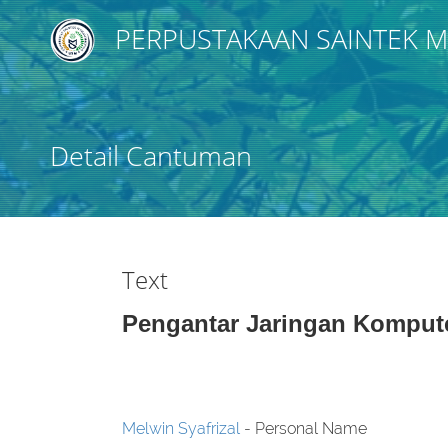
PERPUSTAKAAN SAINTEK
Judul
Detail Cantuman
Subyek
Tipe Koleksi
Text
GMD
Pengantar Jaringan Komput
Pencarian
Melwin Syafrizal
- Personal Name