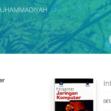
 MUHAMMADIYAH
Pengarang
ISBN/ISSN
Lokasi
er
In
DET