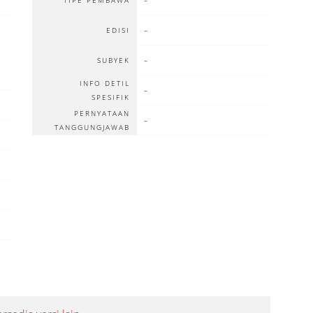
-
TIPE PEMBAWA
-
EDISI
-
SUBYEK
INFO DETIL
-
SPESIFIK
PERNYATAAN
-
TANGGUNGJAWAB