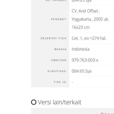
004.65.Sya
NO. PANGGIL
CV. And Offset
:
Yogyakarta
.,
2005 uk.
PENERBIT
16x23 cm
Cet. 1, xiv +274 hal.
DESKRIPSI FISIK
Indonesia
BAHASA
979-763-003-x
ISBN/ISSN
004.65.Sya
KLASIFIKASI
-
TIPE ISI
Versi lain/terkait