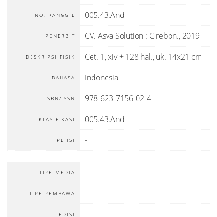
005.43.And
NO. PANGGIL
CV. Asva Solution
:
Cirebon
.,
2019
PENERBIT
Cet. 1, xiv + 128 hal., uk. 14x21 cm
DESKRIPSI FISIK
Indonesia
BAHASA
978-623-7156-02-4
ISBN/ISSN
005.43.And
KLASIFIKASI
-
TIPE ISI
-
TIPE MEDIA
-
TIPE PEMBAWA
-
EDISI