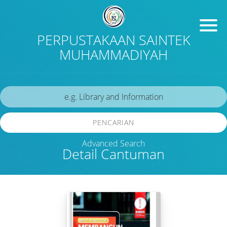
PERPUSTAKAAN SAINTEK
MUHAMMADIYAH
PENCARIAN
Advanced Search
Detail Cantuman